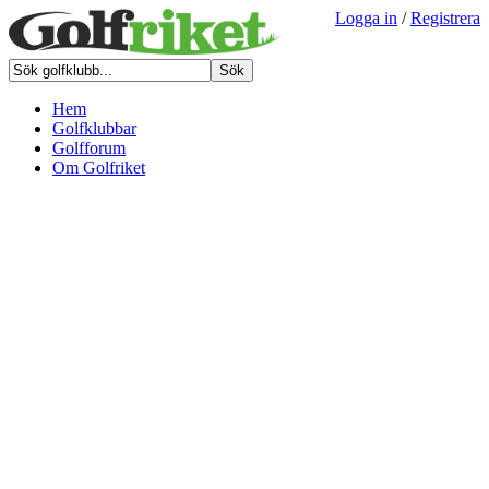
Logga in
/
Registrera
Hem
Golfklubbar
Golfforum
Om Golfriket