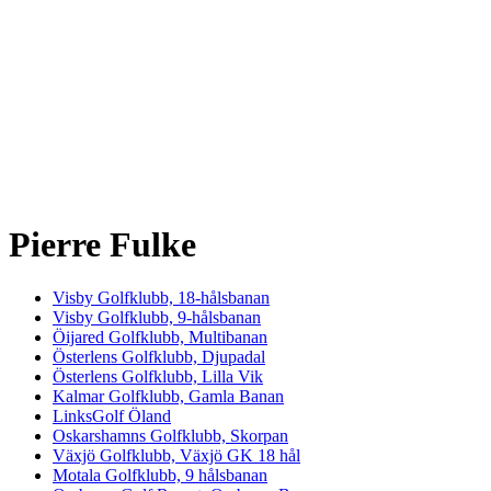
Pierre Fulke
Visby Golfklubb, 18-hålsbanan
Visby Golfklubb, 9-hålsbanan
Öijared Golfklubb, Multibanan
Österlens Golfklubb, Djupadal
Österlens Golfklubb, Lilla Vik
Kalmar Golfklubb, Gamla Banan
LinksGolf Öland
Oskarshamns Golfklubb, Skorpan
Växjö Golfklubb, Växjö GK 18 hål
Motala Golfklubb, 9 hålsbanan