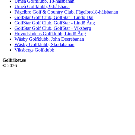
Umeå Golfklubb, 18-hålsbanan
Umeå Golfklubb, 9-hålsbana
Fågelbro Golf & Country Club, Fågelbro18-hålsbanan
GolfStar Golf Club, GolfStar - Lindö Dal
GolfStar Golf Club, GolfStar - Lindö Äng
GolfStar Golf Club, GolfStar - Viksberg
Huvudstadens Golfklubb, Lindö Äng
Wäsby Golfklubb, John Deerebanan
Wäsby Golfklubb, Skodabanan
Viksbergs Golfklubb
Golfriket.se
© 2026