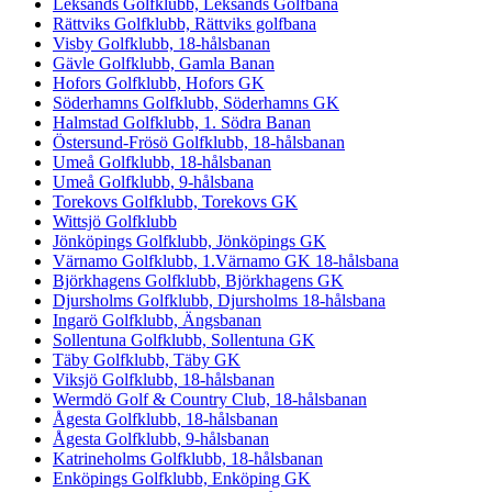
Leksands Golfklubb, Leksands Golfbana
Rättviks Golfklubb, Rättviks golfbana
Visby Golfklubb, 18-hålsbanan
Gävle Golfklubb, Gamla Banan
Hofors Golfklubb, Hofors GK
Söderhamns Golfklubb, Söderhamns GK
Halmstad Golfklubb, 1. Södra Banan
Östersund-Frösö Golfklubb, 18-hålsbanan
Umeå Golfklubb, 18-hålsbanan
Umeå Golfklubb, 9-hålsbana
Torekovs Golfklubb, Torekovs GK
Wittsjö Golfklubb
Jönköpings Golfklubb, Jönköpings GK
Värnamo Golfklubb, 1.Värnamo GK 18-hålsbana
Björkhagens Golfklubb, Björkhagens GK
Djursholms Golfklubb, Djursholms 18-hålsbana
Ingarö Golfklubb, Ängsbanan
Sollentuna Golfklubb, Sollentuna GK
Täby Golfklubb, Täby GK
Viksjö Golfklubb, 18-hålsbanan
Wermdö Golf & Country Club, 18-hålsbanan
Ågesta Golfklubb, 18-hålsbanan
Ågesta Golfklubb, 9-hålsbanan
Katrineholms Golfklubb, 18-hålsbanan
Enköpings Golfklubb, Enköping GK