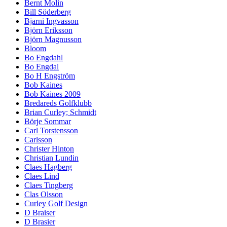
Bernt Molin
Bill Söderberg
Bjarni Ingvasson
Björn Eriksson
Björn Magnusson
Bloom
Bo Engdahl
Bo Engdal
Bo H Engström
Bob Kaines
Bob Kaines 2009
Bredareds Golfklubb
Brian Curley; Schmidt
Börje Sommar
Carl Torstensson
Carlsson
Christer Hinton
Christian Lundin
Claes Hagberg
Claes Lind
Claes Tingberg
Clas Olsson
Curley Golf Design
D Braiser
D Brasier