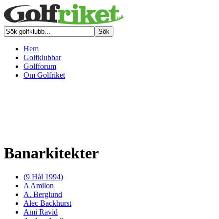
Hem
Golfklubbar
Golfforum
Om Golfriket
Banarkitekter
(9 Hål 1994)
A Amilon
A. Berglund
Alec Backhurst
Ami Ravid