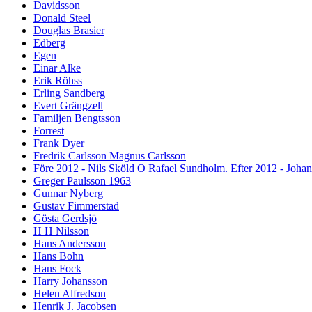
Davidsson
Donald Steel
Douglas Brasier
Edberg
Egen
Einar Alke
Erik Röhss
Erling Sandberg
Evert Grängzell
Familjen Bengtsson
Forrest
Frank Dyer
Fredrik Carlsson Magnus Carlsson
Före 2012 - Nils Sköld O Rafael Sundholm. Efter 2012 - Joha
Greger Paulsson 1963
Gunnar Nyberg
Gustav Fimmerstad
Gösta Gerdsjö
H H Nilsson
Hans Andersson
Hans Bohn
Hans Fock
Harry Johansson
Helen Alfredson
Henrik J. Jacobsen