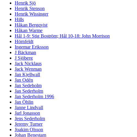
Henrik Sjö
Henrik Stenson
Henrik Wissinger
Hills
Håkan Bergqvist
Håkan Warme
Hål 1-9: Stig Boström; Hål 10-18: John Morrison
Hörnfeldt
Ingemar Eriksson
J Bäckman
J Sjöberg
Jack Nicklaus
Jack Wenman
Jan Kjellwall
Jan Odén
Jan Sedeholm
Jan Sederholm
Jan Sederholm 1996
Jan Öhlin
Janne Lindvall
Jarl Jonasson
Jens Sederholm
Jeremy Turner
Joakim Olsson
Johan Benestam