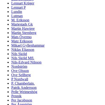
Lennart Krüger
Lennart P
Lundin
Lutman
M. Eriksson
Mariestads Gk
Martin Hawtree
Martin Sternberg
Mats Övermo
Matz Eriksson
Mikael Gyllenhammar
Niklas Eliasson
Nils Sköld
Nils Sköld Mfl.
Nils-Edvard Nilsson
Nordström
Ove Olsson
Ove Sellberg
P Nordwall
P. Chamberlain.
Patrik Andersson
Pelle Weimenhög
Pennik
Per Jacobsson
Per Ångström