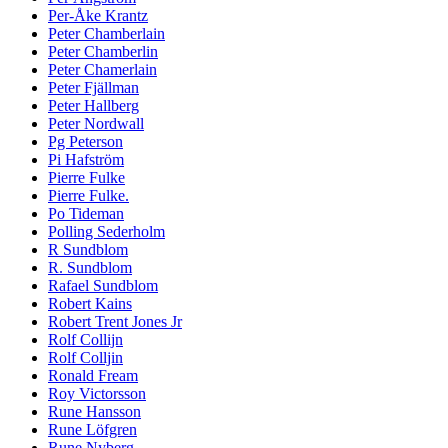
Per-Åke Krantz
Peter Chamberlain
Peter Chamberlin
Peter Chamerlain
Peter Fjällman
Peter Hallberg
Peter Nordwall
Pg Peterson
Pi Hafström
Pierre Fulke
Pierre Fulke.
Po Tideman
Polling Sederholm
R Sundblom
R. Sundblom
Rafael Sundblom
Robert Kains
Robert Trent Jones Jr
Rolf Collijn
Rolf Colljin
Ronald Fream
Roy Victorsson
Rune Hansson
Rune Löfgren
Rune Nyberg