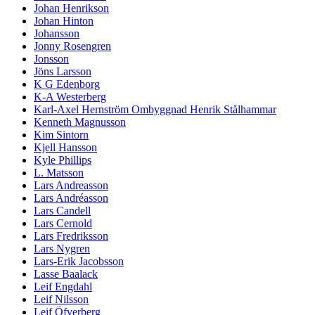
Johan Henrikson
Johan Hinton
Johansson
Jonny Rosengren
Jonsson
Jöns Larsson
K G Edenborg
K-A Westerberg
Karl-Axel Hernström Ombyggnad Henrik Stålhammar
Kenneth Magnusson
Kim Sintorn
Kjell Hansson
Kyle Phillips
L. Matsson
Lars Andreasson
Lars Andréasson
Lars Candell
Lars Cernold
Lars Fredriksson
Lars Nygren
Lars-Erik Jacobsson
Lasse Baalack
Leif Engdahl
Leif Nilsson
Leif Öfverberg