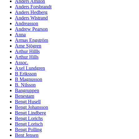
Anders Amilon
Anders Forsbrandt
Anders Hedberg
Anders Wistrand
Andreasson
Andrew Pearson
Anna
Armas Engström
Arne Sjögren
Arthur Hillls
Arthur Hills
Assoc.
Axel Lundgren
B Eriksson
B Magnusson
B. Nilsson
Bangruppen
Benestam
Bengt Husell
Bengt Johansson
Bengt Lindberg
Bengt Lorichs
Bengt Lorisch
Bengt Polling
Bent Jensen